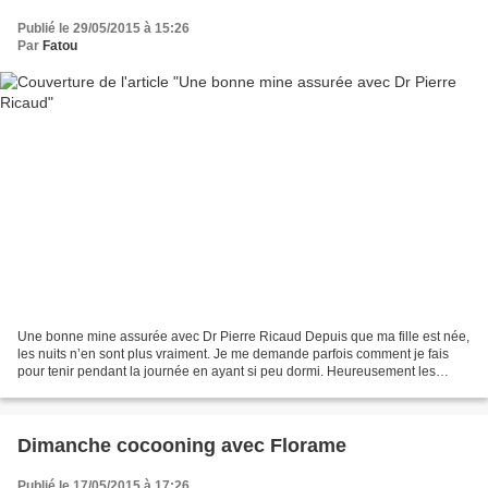
Publié le 29/05/2015 à 15:26
Par
Fatou
Une bonne mine assurée avec Dr Pierre Ricaud Depuis que ma fille est née,
les nuits n’en sont plus vraiment. Je me demande parfois comment je fais
pour tenir pendant la journée en ayant si peu dormi. Heureusement les
marques de cosmétiques pensent à celles...
Dimanche cocooning avec Florame
Publié le 17/05/2015 à 17:26