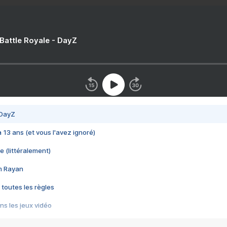
 Battle Royale - DayZ
 DayZ
 a 13 ans (et vous l'avez ignoré)
e (littéralement)
im Rayan
 toutes les règles
s les jeux vidéo
us choquant de Rockstar ? - Le scandale BULLY