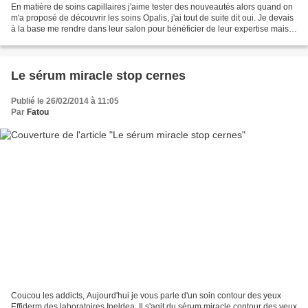
En matière de soins capillaires j'aime tester des nouveautés alors quand on
m'a proposé de découvrir les soins Opalis, j'ai tout de suite dit oui. Je devais
à la base me rendre dans leur salon pour bénéficier de leur expertise mais
la fatigue de fin de...
Le sérum miracle stop cernes
Publié le 26/02/2014 à 11:05
Par
Fatou
Coucou les addicts, Aujourd'hui je vous parle d'un soin contour des yeux
Effiderm des laboratoires Ineldea. Il s'agit du sérum miracle contour des yeux