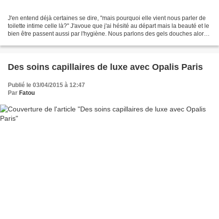
J'en entend déjà certaines se dire, "mais pourquoi elle vient nous parler de
toilette intime celle là?" J'avoue que j'ai hésité au départ mais la beauté et le
bien être passent aussi par l'hygiène. Nous parlons des gels douches alors
pourquoi pas des...
Des soins capillaires de luxe avec Opalis Paris
Publié le 03/04/2015 à 12:47
Par
Fatou