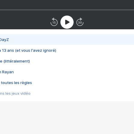
 DayZ
 a 13 ans (et vous l'avez ignoré)
e (littéralement)
im Rayan
 toutes les règles
s les jeux vidéo
us choquant de Rockstar ? - Le scandale BULLY
e plus moche de Steam
du RÊVE tourne au CAUCHEMAR