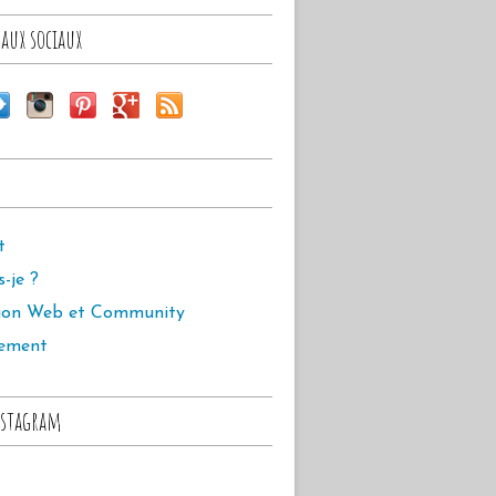
aux sociaux
t
s-je ?
ion Web et Community
ement
stagram