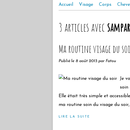
Accueil
Visage
Corps
Cheve
3 articles avec
sampar
Ma routine visage du so
Publié le
8 août 2013
par Fatou
Je v
soin
Elle était très simple et accessibl
ma routine soin du visage du soir,
LIRE LA SUITE