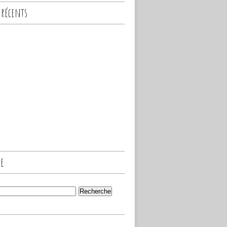
 récents
he
s