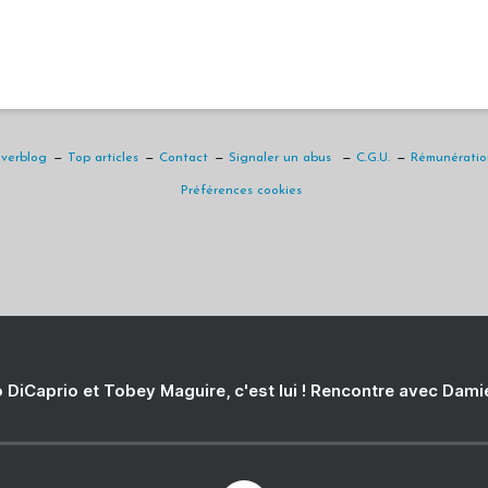
Overblog
Top articles
Contact
Signaler un abus
C.G.U.
Rémunération
Préférences cookies
 DiCaprio et Tobey Maguire, c'est lui ! Rencontre avec Dam