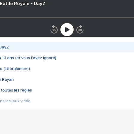
 Battle Royale - DayZ
 DayZ
 a 13 ans (et vous l'avez ignoré)
e (littéralement)
im Rayan
 toutes les règles
s les jeux vidéo
us choquant de Rockstar ? - Le scandale BULLY
e plus moche de Steam
du RÊVE tourne au CAUCHEMAR