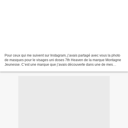
Pour ceux qui me suivent sur Instagram, j’avais partagé avec vous la photo
de masques pour le visages uni doses 7th Heaven de la marque Montagne
Jeunesse. C’est une marque que j’avais découverte dans une de mes
Betrousse. J’ai par la suite pu en tester...