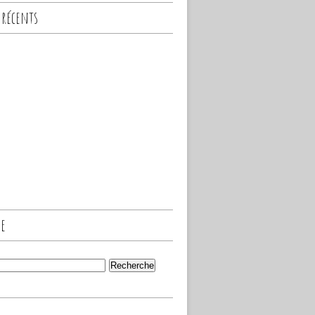
 récents
he
s