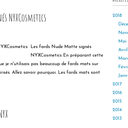
nés NYXCosmetics
2018
Déc
Nov
Mai
Les fards Nude Matte signés
Avril
NYXCosmetics En préparant cette
Mar
e je n'utilisais pas beaucoup de fards mats sur
Févr
risés. Allez savoir pourquoi. Les fards mats sont
Janv
2017
2016
2015
NYX
2014
2013