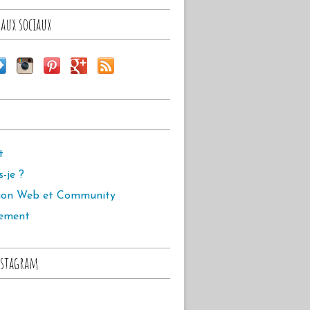
aux sociaux
t
s-je ?
ion Web et Community
ement
stagram