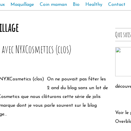
ux
Maquillage
Coin maman
Bio
Healthy
Contact
llage
Qui suis
 avec NYXCosmetics (clos)
On ne pouvait pas fêter les
découve
2 and du blog sans un lot de
smetics que nous clôturons cette série de jolis
arque dont je vous parle souvent sur le blog
Voir le
e...
Overbl