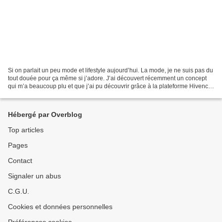
Si on parlait un peu mode et lifestyle aujourd’hui. La mode, je ne suis pas du
tout douée pour ça même si j’adore. J’ai découvert récemment un concept
qui m’a beaucoup plu et que j’ai pu découvrir grâce à la plateforme Hivency.
Il s’agit de la box Afrikrea...
Hébergé par Overblog
Top articles
Pages
Contact
Signaler un abus
C.G.U.
Cookies et données personnelles