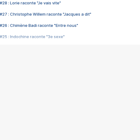
28 : Lorie raconte "Je vais vite"
#27 : Christophe Willem raconte "Jacques a dit"
#26 : Chimène Badi raconte "Entre nous"
#25 : Indochine raconte "3e sexe"
#24 : Zaho raconte "C'est chelou"
#23 : Patrick Bruel raconte "Au café des délices"
#22 : Kyo raconte "Le chemin"
#21 : Nolwenn Leroy raconte "Cassé"
#20 : Patrick Hernandez raconte "Born to be alive"
#19 : Lorie raconte "Près de moi"
#18 : Michael Jones raconte "A nos actes manqués" (avec Jean-Jacque
#17 : Khaled raconte "Aïcha"
#16 : Corneille raconte "Parce qu'on vient de loin"