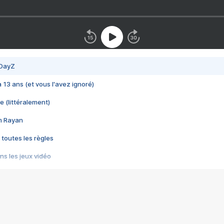
 DayZ
 a 13 ans (et vous l'avez ignoré)
e (littéralement)
im Rayan
 toutes les règles
s les jeux vidéo
us choquant de Rockstar ? - Le scandale BULLY
e plus moche de Steam
du RÊVE tourne au CAUCHEMAR