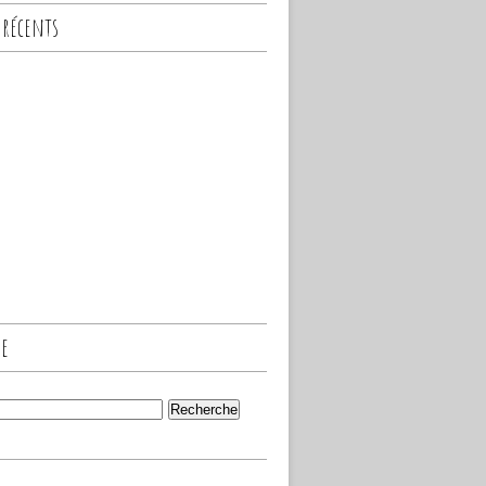
 récents
he
s