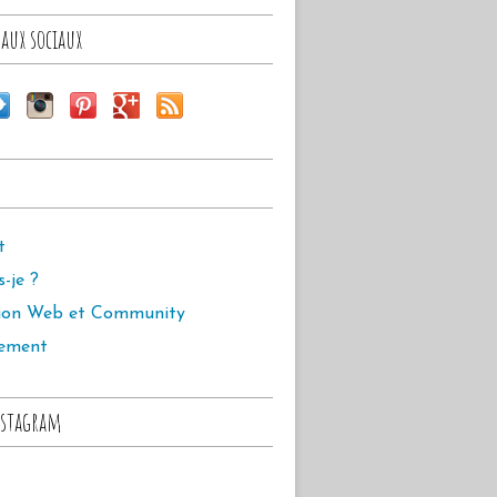
aux sociaux
t
s-je ?
ion Web et Community
ement
stagram