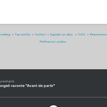
Overblog
Top articles
Contact
Signaler un abus
C.G.U.
Rémunération
Préférences cookies
Purecharts
ngeli raconte "Avant de partir"