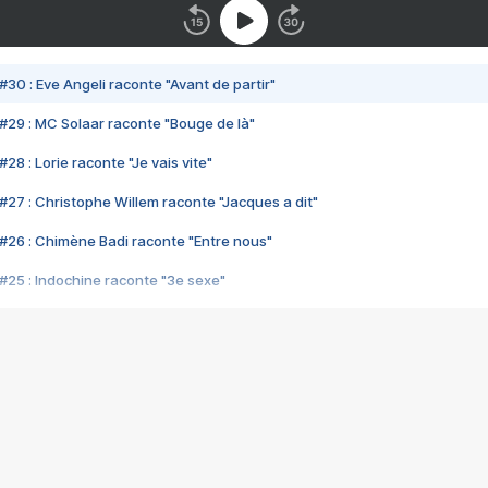
#30 : Eve Angeli raconte "Avant de partir"
#29 : MC Solaar raconte "Bouge de là"
28 : Lorie raconte "Je vais vite"
#27 : Christophe Willem raconte "Jacques a dit"
#26 : Chimène Badi raconte "Entre nous"
#25 : Indochine raconte "3e sexe"
#24 : Zaho raconte "C'est chelou"
#23 : Patrick Bruel raconte "Au café des délices"
#22 : Kyo raconte "Le chemin"
#21 : Nolwenn Leroy raconte "Cassé"
#20 : Patrick Hernandez raconte "Born to be alive"