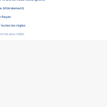
e (littéralement)
im Rayan
 toutes les règles
s les jeux vidéo
us choquant de Rockstar ? - Le scandale BULLY
e plus moche de Steam
du RÊVE tourne au CAUCHEMAR
pendant 8 heures
it… à tort
umiliés par un jeu vidéo
ire - Final Fantasy 8
ti un empire - Age of Empires