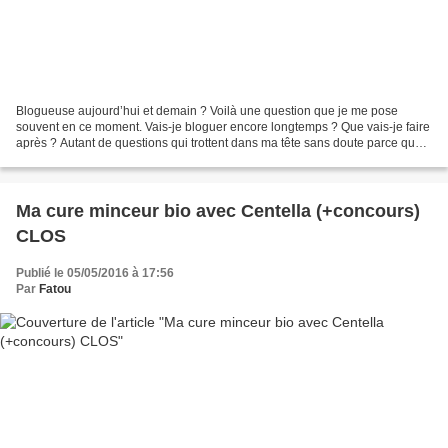
Blogueuse aujourd’hui et demain ? Voilà une question que je me pose
souvent en ce moment. Vais-je bloguer encore longtemps ? Que vais-je faire
après ? Autant de questions qui trottent dans ma tête sans doute parce que
mon congé parental prendra fin en...
Ma cure minceur bio avec Centella (+concours)
CLOS
Publié le 05/05/2016 à 17:56
Par
Fatou