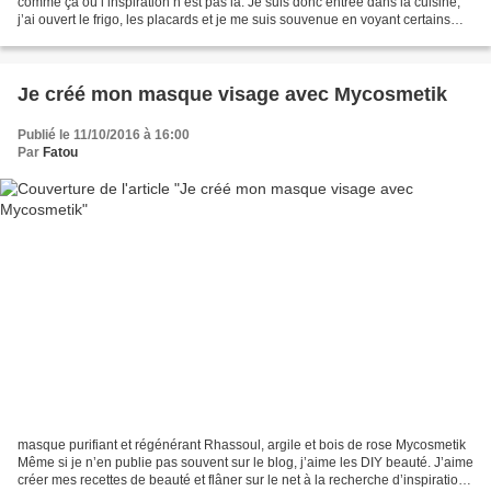
comme ça où l’inspiration n’est pas là. Je suis donc entrée dans la cuisine,
j’ai ouvert le frigo, les placards et je me suis souvenue en voyant certains
produits que j’avais...
Je créé mon masque visage avec Mycosmetik
Publié le 11/10/2016 à 16:00
Par
Fatou
masque purifiant et régénérant Rhassoul, argile et bois de rose Mycosmetik
Même si je n’en publie pas souvent sur le blog, j’aime les DIY beauté. J’aime
créer mes recettes de beauté et flâner sur le net à la recherche d’inspirations