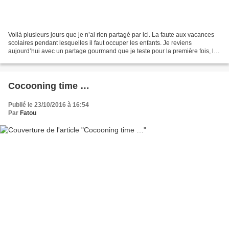
Voilà plusieurs jours que je n’ai rien partagé par ici. La faute aux vacances
scolaires pendant lesquelles il faut occuper les enfants. Je reviens
aujourd’hui avec un partage gourmand que je teste pour la première fois, le
banana bread. Le banana bread,...
Cocooning time …
Publié le 23/10/2016 à 16:54
Par
Fatou