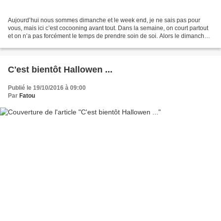
Aujourd’hui nous sommes dimanche et le week end, je ne sais pas pour
vous, mais ici c’est cocooning avant tout. Dans la semaine, on court partout
et on n’a pas forcément le temps de prendre soin de soi. Alors le dimanche,
pendant que les enfants vaquent...
C'est bientôt Hallowen ...
Publié le 19/10/2016 à 09:00
Par
Fatou