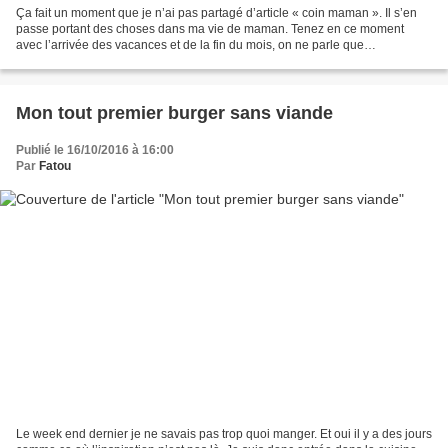
Ça fait un moment que je n’ai pas partagé d’article « coin maman ». Il s’en
passe portant des choses dans ma vie de maman. Tenez en ce moment
avec l’arrivée des vacances et de la fin du mois, on ne parle que
d’halloween à la maison. C’est pourtant une...
Mon tout premier burger sans viande
Publié le 16/10/2016 à 16:00
Par
Fatou
Le week end dernier je ne savais pas trop quoi manger. Et oui il y a des jours