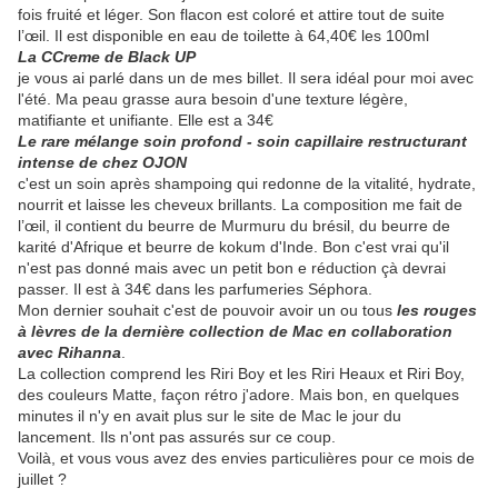
fois fruité et léger. Son flacon est coloré et attire tout de suite
l’œil. Il est disponible en eau de toilette à 64,40€ les 100ml
La CCreme de Black UP
je vous ai parlé dans un de mes billet. Il sera idéal pour moi avec
l'été. Ma peau grasse aura besoin d'une texture légère,
matifiante et unifiante. Elle est a 34€
Le rare mélange soin profond - soin capillaire restructurant
intense de chez OJON
c'est un soin après shampoing qui redonne de la vitalité, hydrate,
nourrit et laisse les cheveux brillants. La composition me fait de
l’œil, il contient du beurre de Murmuru du brésil, du beurre de
karité d'Afrique et beurre de kokum d'Inde. Bon c'est vrai qu'il
n'est pas donné mais avec un petit bon e réduction çà devrai
passer. Il est à 34€ dans les parfumeries Séphora.
Mon dernier souhait c'est de pouvoir avoir un ou tous
les rouges
à lèvres de la dernière collection de Mac en collaboration
avec Rihanna
.
La collection comprend les Riri Boy et les Riri Heaux et Riri Boy,
des couleurs Matte, façon rétro j'adore. Mais bon, en quelques
minutes il n'y en avait plus sur le site de Mac le jour du
lancement. Ils n'ont pas assurés sur ce coup.
Voilà, et vous vous avez des envies particulières pour ce mois de
juillet ?