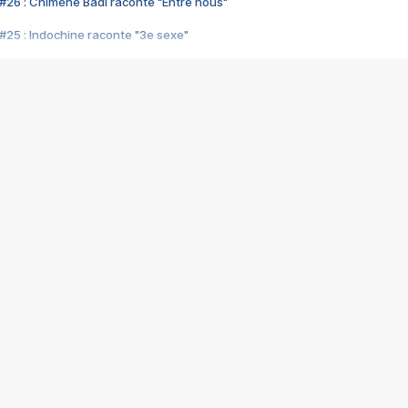
#26 : Chimène Badi raconte "Entre nous"
#25 : Indochine raconte "3e sexe"
#24 : Zaho raconte "C'est chelou"
#23 : Patrick Bruel raconte "Au café des délices"
#22 : Kyo raconte "Le chemin"
#21 : Nolwenn Leroy raconte "Cassé"
#20 : Patrick Hernandez raconte "Born to be alive"
#19 : Lorie raconte "Près de moi"
#18 : Michael Jones raconte "A nos actes manqués" (avec Jean-Jacque
#17 : Khaled raconte "Aïcha"
#16 : Corneille raconte "Parce qu'on vient de loin"
#15 : Indochine raconte "L'aventurier"
14 : Lorie raconte "Sur un air latino"