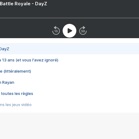
 Battle Royale - DayZ
 DayZ
 a 13 ans (et vous l'avez ignoré)
e (littéralement)
im Rayan
 toutes les règles
s les jeux vidéo
us choquant de Rockstar ? - Le scandale BULLY
e plus moche de Steam
du RÊVE tourne au CAUCHEMAR