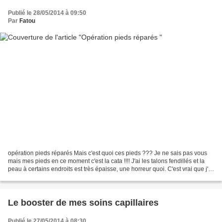
Publié le 28/05/2014 à 09:50
Par
Fatou
opération pieds réparés Mais c'est quoi ces pieds ??? Je ne sais pas vous
mais mes pieds en ce moment c'est la cata !!!! J'ai les talons fendillés et la
peau à certains endroits est très épaisse, une horreur quoi. C'est vrai que j'ai
toujours eu ce problème...
Le booster de mes soins capillaires
Publié le 27/05/2014 à 08:30