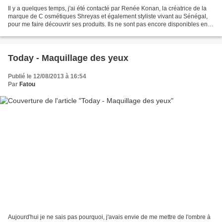
Il y a quelques temps, j'ai été contacté par Renée Konan, la créatrice de la
marque de C osmétiques Shreyas et également styliste vivant au Sénégal,
pour me faire découvrir ses produits. Ils ne sont pas encore disponibles en
France mais çà ne saurai tarder....
Today - Maquillage des yeux
Publié le 12/08/2013 à 16:54
Par
Fatou
Aujourd'hui je ne sais pas pourquoi, j'avais envie de me mettre de l'ombre à