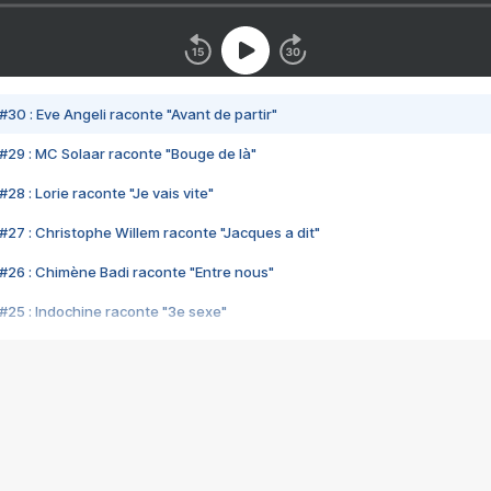
#30 : Eve Angeli raconte "Avant de partir"
#29 : MC Solaar raconte "Bouge de là"
28 : Lorie raconte "Je vais vite"
#27 : Christophe Willem raconte "Jacques a dit"
#26 : Chimène Badi raconte "Entre nous"
#25 : Indochine raconte "3e sexe"
#24 : Zaho raconte "C'est chelou"
#23 : Patrick Bruel raconte "Au café des délices"
#22 : Kyo raconte "Le chemin"
#21 : Nolwenn Leroy raconte "Cassé"