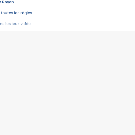
im Rayan
 toutes les règles
s les jeux vidéo
us choquant de Rockstar ? - Le scandale BULLY
e plus moche de Steam
du RÊVE tourne au CAUCHEMAR
pendant 8 heures
it… à tort
umiliés par un jeu vidéo
ire - Final Fantasy 8
ti un empire - Age of Empires
story DOFUS
tard, il crée l'un des pires jeux de tous les temps, MindsEye.