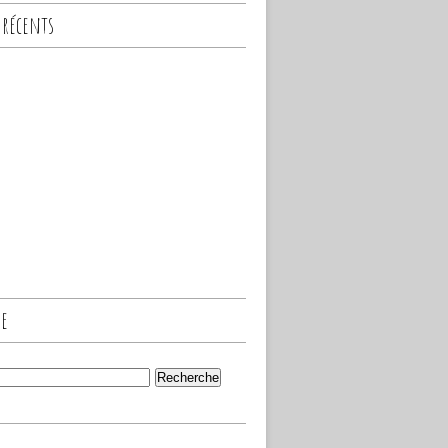
 récents
he
s