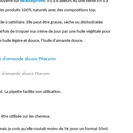
couverte sur
Beauteprivée
. Il y a d’ailleurs eu une vente il n’y a
es produits 100% naturels avec des compositions top.
cile à satisfaire. Elle peut être grasse, sèche ou déshydratée
arfois de troquer ma crème de jour par une huile végétale pour
une huile légère et douce, l’huile d’amande douce.
le d’amande douce Nacomi
 La pipette facilite son utilisation.
être utilisée sur les cheveux.
 mais je crois qu’elle coutait moins de 5€ pour un format 50ml.