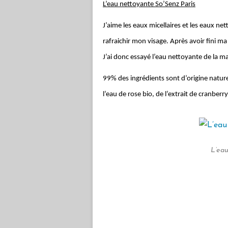
L’eau nettoyante So’Senz Paris
J’aime les eaux micellaires et les eaux ne
rafraichir mon visage. Après avoir fini ma
J’ai donc essayé l’eau nettoyante de la m
99% des ingrédients sont d’origine naturel
l’eau de rose bio, de l’extrait de cranber
L’eau