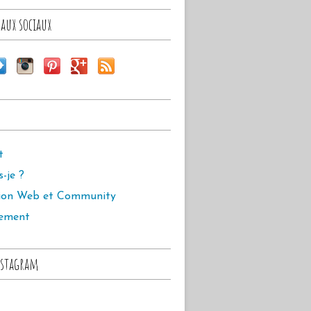
aux sociaux
t
s-je ?
ion Web et Community
ement
stagram