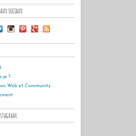
aux sociaux
t
s-je ?
ion Web et Community
ement
stagram