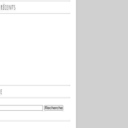
 récents
he
s