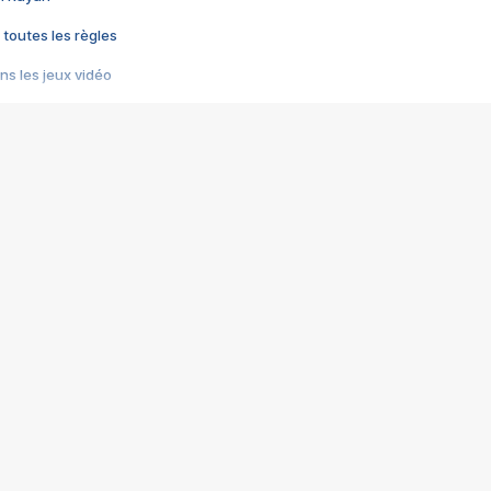
 toutes les règles
s les jeux vidéo
us choquant de Rockstar ? - Le scandale BULLY
e plus moche de Steam
du RÊVE tourne au CAUCHEMAR
pendant 8 heures
it… à tort
umiliés par un jeu vidéo
ire - Final Fantasy 8
ti un empire - Age of Empires
story DOFUS
tard, il crée l'un des pires jeux de tous les temps, MindsEye.