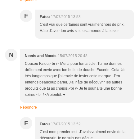
Répondre
F
Fatou
17/07/2015 13:53
C'est vrai que certaines sont vraiment hors de prix.
Hâte d'avoir ton avis si tu es amenée à la tester
N
Needs and Moods
15/07/2015 20:48
Coucou Fatou,<br /> Merci pour ton article. Tu me donnes
drôlement envie avec ton huile de douche Eucerin. Cela fait
très longtemps que j'ai envie de tester cette marque. J'en
entends beaucoup parler. J'ai hâte de découvrir les autres
produits que tu as choisis.<br /> Je te souhaite une bonne
soirée.<br /> A bientôt. ♥
Répondre
F
Fatou
17/07/2015 13:52
C'est mon premier test. J'avais vraiment envie de la
découvrir. Je ne suis pas déçue