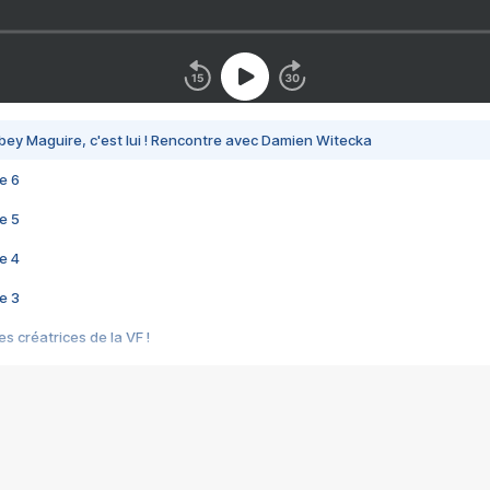
bey Maguire, c'est lui ! Rencontre avec Damien Witecka
e 6
e 5
e 4
e 3
s créatrices de la VF !
e 2
e 1
e Mektoub My Love arrive enfin ! Rencontre avec Shaïn Boumedine et Sal