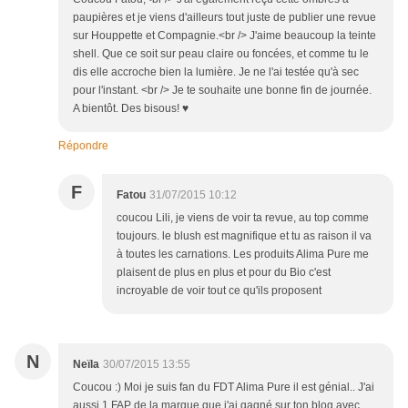
paupières et je viens d'ailleurs tout juste de publier une revue
sur Houppette et Compagnie.<br /> J'aime beaucoup la teinte
shell. Que ce soit sur peau claire ou foncées, et comme tu le
dis elle accroche bien la lumière. Je ne l'ai testée qu'à sec
pour l'instant. <br /> Je te souhaite une bonne fin de journée.
A bientôt. Des bisous! ♥
Répondre
F
Fatou
31/07/2015 10:12
coucou Lili, je viens de voir ta revue, au top comme
toujours. le blush est magnifique et tu as raison il va
à toutes les carnations. Les produits Alima Pure me
plaisent de plus en plus et pour du Bio c'est
incroyable de voir tout ce qu'ils proposent
N
Neïla
30/07/2015 13:55
Coucou :) Moi je suis fan du FDT Alima Pure il est génial.. J'ai
aussi 1 FAP de la marque que j'ai gagné sur ton blog avec