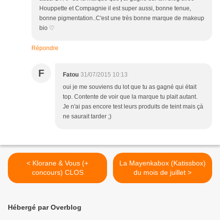
Houppette et Compagnie il est super aussi, bonne tenue,
bonne pigmentation..C'est une très bonne marque de makeup
bio ♡
Répondre
F
Fatou
31/07/2015 10:13
oui je me souviens du lot que tu as gagné qui était
top. Contente de voir que la marque tu plait autant.
Je n'ai pas encore test leurs produits de teint mais çà
ne saurait tarder ;)
< Klorane & Vous (+
La Mayenkabox (Katissbox)
concours) CLOS
du mois de juillet >
Hébergé par Overblog