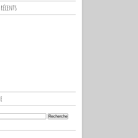
 récents
he
s