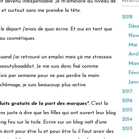
it devenu indispensable. Je m'améliore au niveau de
ir et surtout sans me prendre la tête.
2018
Déc
le départ j'avais de quoi écrire. Et oui en tant que
Nov
eau cosmétiques.
Mai
Avril
quand j'ai retrouvé un emploi mais çà me stressais
Mar
 beautyboaddict. Je me suis donc fixé comme
Févr
fois par semaine pour ne pas perdre la main.
Janv
chômage, je suis beaucoup plus active.
2017
2016
uits gratuits de la part des marques".
C'est la
2015
ns juste à dire que les filles qui ont ouvert leur blog
2014
ng feu sur la toile. Ecrire sur un blog naît d'une
2013
 écrit pour être lu et pour être lu il faut avoir des