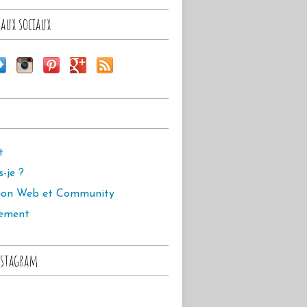
aux sociaux
t
s-je ?
ion Web et Community
ement
stagram