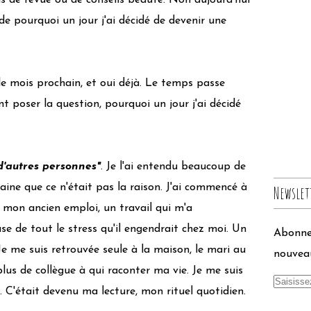
s de revue ou de conseils beauté. Non aujourd'hui
de pourquoi un jour j'ai décidé de devenir une
e mois prochain, et oui déjà. Le temps passe
nt poser la question, pourquoi un jour j'ai décidé
d'autres personnes"
. Je l'ai entendu beaucoup de
taine que ce n'était pas la raison. J'ai commencé à
Newslet
 mon ancien emploi, un travail qui m'a
 de tout le stress qu'il engendrait chez moi. Un
Abonnez
. Je me suis retrouvée seule à la maison, le mari au
nouveau
plus de collègue à qui raconter ma vie. Je me suis
. C'était devenu ma lecture, mon rituel quotidien.