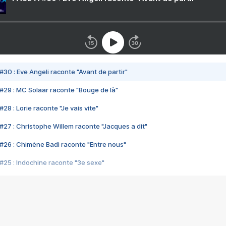
#30 : Eve Angeli raconte "Avant de partir"
#29 : MC Solaar raconte "Bouge de là"
28 : Lorie raconte "Je vais vite"
#27 : Christophe Willem raconte "Jacques a dit"
#26 : Chimène Badi raconte "Entre nous"
#25 : Indochine raconte "3e sexe"
#24 : Zaho raconte "C'est chelou"
#23 : Patrick Bruel raconte "Au café des délices"
#22 : Kyo raconte "Le chemin"